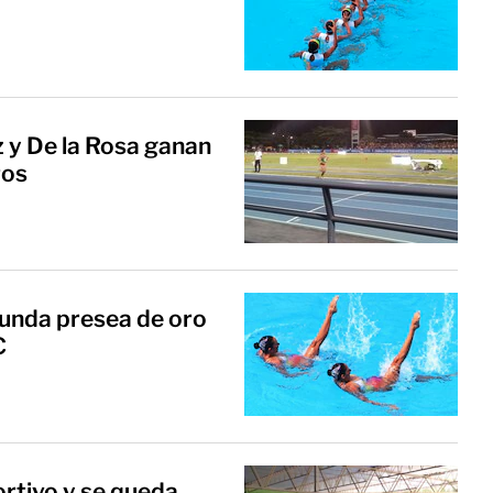
 y De la Rosa ganan
ros
unda presea de oro
C
rtivo y se queda