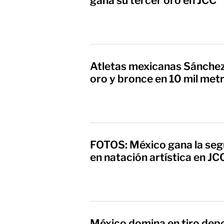
gana su tercer oro en JCC
Atletas mexicanas Sánchez
oro y bronce en 10 mil met
FOTOS: México gana la seg
en natación artística en JC
México domina en tiro depo