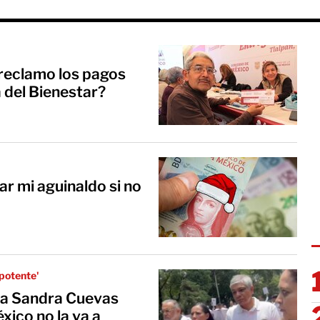
reclamo los pagos
a del Bienestar?
r mi aguinaldo si no
epotente'
a a Sandra Cuevas
xico no la va a