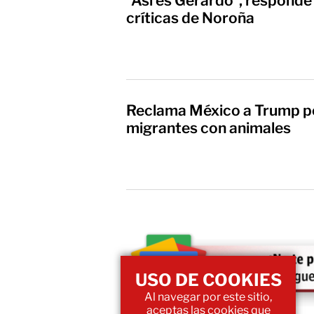
"Así es Gerardo", respond
críticas de Noroña
Reclama México a Trump p
migrantes con animales
USO DE COOKIES
Al navegar por este sitio,
aceptas las cookies que