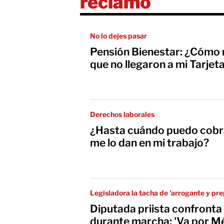
reclamo
No lo dejes pasar
Pensión Bienestar: ¿Cómo 
que no llegaron a mi Tarjet
Derechos laborales
¿Hasta cuándo puedo cobra
me lo dan en mi trabajo?
Legisladora la tacha de 'arrogante y pr
Diputada priista confront
durante marcha; 'Va por Mé