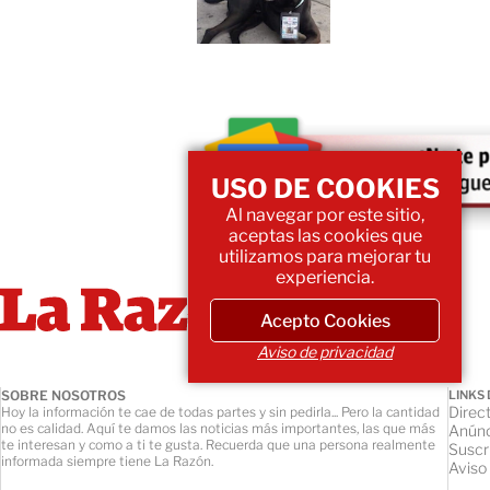
USO DE COOKIES
Al navegar por este sitio,
aceptas las cookies que
utilizamos para mejorar tu
experiencia.
Acepto Cookies
Aviso de privacidad
SOBRE NOSOTROS
LINKS 
Direct
Hoy la información te cae de todas partes y sin pedirla... Pero la cantidad
no es calidad. Aquí te damos las noticias más importantes, las que más
Anúnc
te interesan y como a ti te gusta. Recuerda que una persona realmente
Suscr
informada siempre tiene La Razón.
Aviso