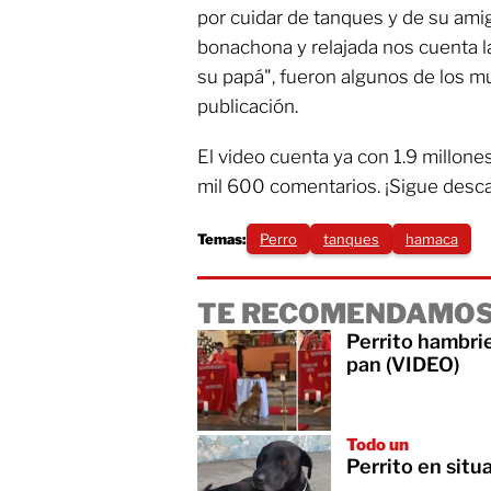
por cuidar de tanques y de su amigu
bonachona y relajada nos cuenta l
su papá", fueron algunos de los m
publicación.
El video cuenta ya con 1.9 millon
mil 600 comentarios. ¡Sigue des
Temas:
Perro
tanques
hamaca
TE RECOMENDAMOS
Perrito hambrie
pan (VIDEO)
Todo un
Perrito en situ