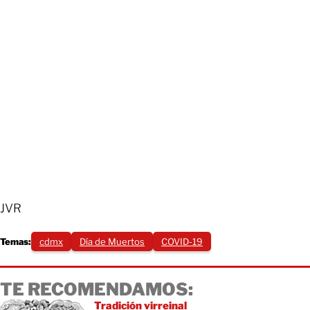
JVR
Temas:
cdmx
Día de Muertos
COVID-19
TE RECOMENDAMOS:
Tradición virreinal