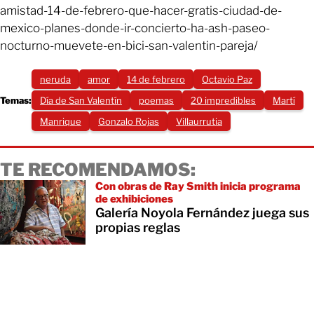
amistad-14-de-febrero-que-hacer-gratis-ciudad-de-
mexico-planes-donde-ir-concierto-ha-ash-paseo-
nocturno-muevete-en-bici-san-valentin-pareja/
neruda
amor
14 de febrero
Octavio Paz
Temas:
Día de San Valentín
poemas
20 impredibles
Martí
Manrique
Gonzalo Rojas
Villaurrutia
TE RECOMENDAMOS:
Con obras de Ray Smith inicia programa
de exhibiciones
Galería Noyola Fernández juega sus
propias reglas