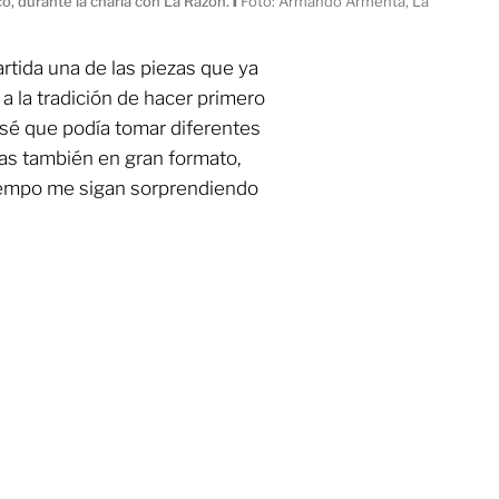
aco, durante la charla con La Razón.
ı
Foto: Armando Armenta, La
tida una de las piezas que ya
y a la tradición de hacer primero
sé que podía tomar diferentes
ias también en gran formato,
tiempo me sigan sorprendiendo