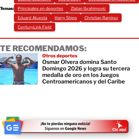
Temas:
Principales en deportes
Zlatan Ibrahimovic
Eduard Atuesta
Harry Shipp
Christian Ramírez
CenturyLink Field
TE RECOMENDAMOS:
Otros deportes
Osmar Olvera domina Santo
Domingo 2026 y logra su tercera
medalla de oro en los Juegos
Centroamericanos y del Caribe