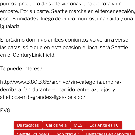
puntos, producto de siete victorias, una derrota y un
empate. Por su parte, Seattle marcha en el tercer escalón,
con 16 unidades, luego de cinco triunfos, una caída y una
igualada.
El próximo domingo ambos conjuntos volverán a verse
las caras, sólo que en esta ocasión el local será Seattle
en el CenturyLink Field.
Te puede interesar:
http://www.3.80.3.65/archivo/sin-categoria/umpire-
derriba-a-fan-durante-el-partido-entre-azulejos-y-
atleticos-mlb-grandes-ligas-beisbol/
EVG
Destacadas
Carlos Vela
MLS
Los Ángeles FC
Seattle Sounders
bob bradley
Destacadas en deportes