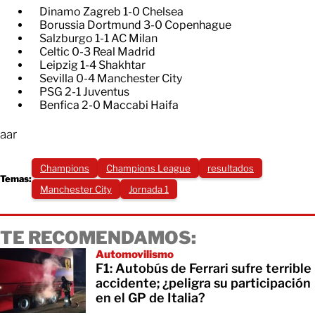
Dinamo Zagreb 1-0 Chelsea
​Borussia Dortmund 3-0 Copenhague
Salzburgo 1-1 AC Milan
​Celtic 0-3 Real Madrid​
Leipzig 1-4 Shakhtar
​Sevilla 0-4 Manchester City
​PSG 2-1 Juventus
Benfica 2-0 Maccabi Haifa
aar
Champions
Champions League
resultados
Temas:
Manchester City
Jornada 1
TE RECOMENDAMOS:
Automovilismo
F1: Autobús de Ferrari sufre terrible
accidente; ¿peligra su participación
en el GP de Italia?