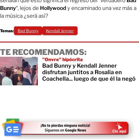
señalan que esto significa el regreso del “verdadero
Bad
Bunny
“, lejos de
Hollywood
y encaminado una vez más a
la música ¿será así?
Temas:
Bad Bunny
Kendall Jenner
TE RECOMENDAMOS:
"Onvre" hipócrita
Bad Bunny y Kendall Jenner
disfrutan juntitos a Rosalía en
Coachella... luego de que él la negó