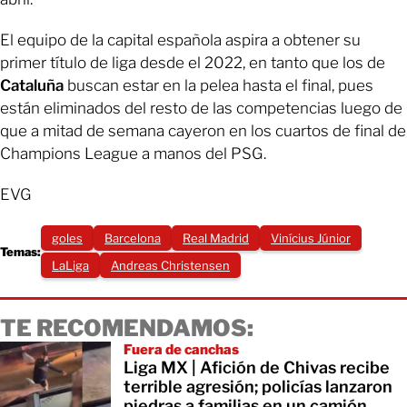
El equipo de la capital española aspira a obtener su
primer título de liga desde el 2022, en tanto que los de
Cataluña
buscan estar en la pelea hasta el final, pues
están eliminados del resto de las competencias luego de
que a mitad de semana cayeron en los cuartos de final de
Champions League a manos del PSG.
EVG
goles
Barcelona
Real Madrid
Vinícius Júnior
Temas:
‪LaLiga‬
Andreas Christensen
TE RECOMENDAMOS:
Fuera de canchas
Liga MX | Afición de Chivas recibe
terrible agresión; policías lanzaron
piedras a familias en un camión