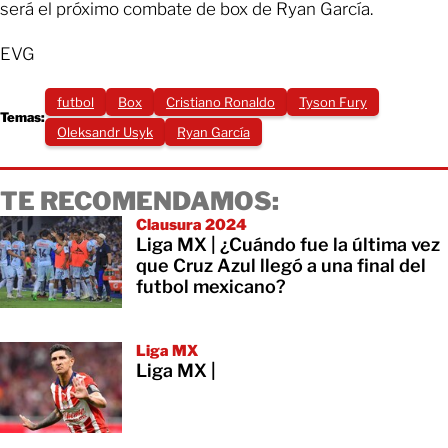
será el próximo combate de box de Ryan García.
EVG
futbol
Box
Cristiano Ronaldo
Tyson Fury
Temas:
Oleksandr Usyk
Ryan García
TE RECOMENDAMOS:
Clausura 2024
Liga MX | ¿Cuándo fue la última vez
que Cruz Azul llegó a una final del
futbol mexicano?
Liga MX
Liga MX |