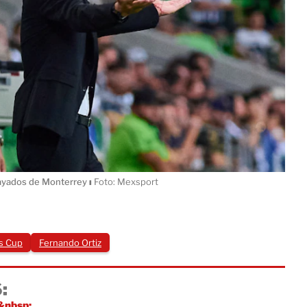
 Rayados de Monterrey
ı
Foto: Mexsport
s Cup
Fernando Ortiz
:
&nbsp;