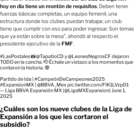
hoy en día tiene un montón de requisitos
. Deben tener
fuerzas básicas completas, un equipo femenil, una
estructura donde los clubes puedan trabajar, un club
tiene que cumplir con eso para poder ingresar. Son temas
que ya están sobre la mesa”, ahondó al respecto el
presidente ejecutivo de la
FMF
.
#LasPostales
📸
@TapatioCD
y
@LeonesNegrosCF
dejaron
TODO en la cancha. 🫡 Échale un vistazo a los momentos que
contaron la historia. 🤓
Partido de Ida |
#CampeónDeCampeones2025
#ExpansionMX
|
@BBVA_Mex
pic.twitter.com/FIK1LVzpD1
— Liga BBVA Expansión MX (@LigaMXExpansion)
June 1,
2025
¿Cuáles son los nueve clubes de la Liga de
Expansión a los que les cortaron el
subsidio?