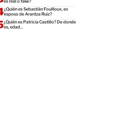
es real o fake?
¿Quién es Sebastián Fouilloux, ex
esposo de Arantza Ruiz?
¿Quién es Patricia Castillo? De donde
es, edad...