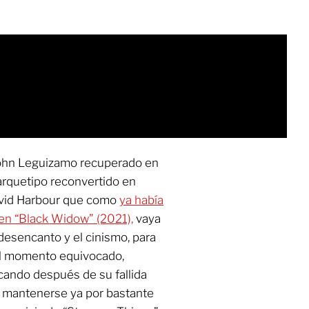
 John Leguizamo recuperado en
arquetipo reconvertido en
avid Harbour que como
ya había
en “Black Widow” (2021),
vaya
 desencanto y el cinismo, para
 el momento equivocado,
ando después de su fallida
e mantenerse ya por bastante