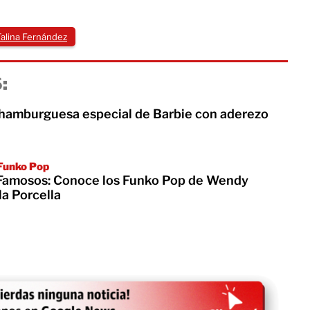
Talina Fernández
:
a hamburguesa especial de Barbie con aderezo
 Funko Pop
 Famosos: Conoce los Funko Pop de Wendy
a Porcella