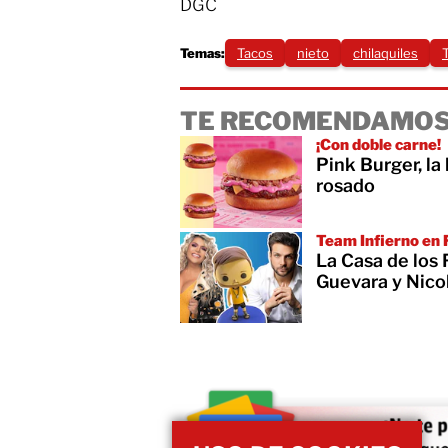
DGC
Temas:
Tacos
nieto
chilaquiles
TE RECOMENDAMOS
¡Con doble carne!
Pink Burger, l
rosado
Team Infierno en
La Casa de los
Guevara y Nicol