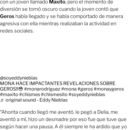
con un joven llamado
Maxito
, pero el momento de
diversión se tornó oscuro cuando la joven contó que
Geros
había llegado y se había comportado de manera
agresiva con ella mientras realizaban la actividad en
redes sociales.
@soyeddynieblas
MONA HACE IMPACTANTES REVELACIONES SOBRE
GEROS‼️😳
#monarodriguez
#mona
#geros
#monaygeros
#maxito
#chismes
#chismesito
#soyeddynieblas
♬ original sound - Eddy Nieblas
“Ahorita cuando llegó me aventó, le pegó a Delia, me
aventó a mí, hizo un desmadre por eso fue que tuve que
según hacer una pausa. A él siempre le ha ardido que yo