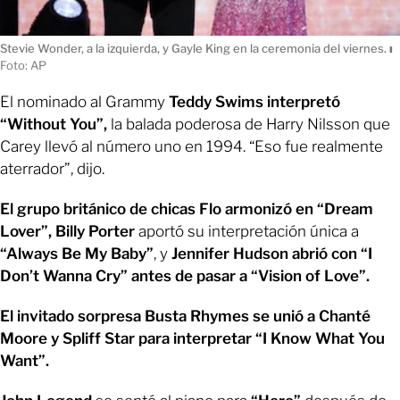
Stevie Wonder, a la izquierda, y Gayle King en la ceremonia del viernes.
ı
Foto: AP
El nominado al Grammy
Teddy Swims interpretó
“Without You”,
la balada poderosa de Harry Nilsson que
Carey llevó al número uno en 1994. “Eso fue realmente
aterrador”, dijo.
El grupo británico de chicas Flo armonizó en “Dream
Lover”,
Billy Porter
aportó su interpretación única a
“Always Be My Baby”
, y
Jennifer Hudson abrió con “I
Don’t Wanna Cry” antes de pasar a “Vision of Love”.
El invitado sorpresa Busta Rhymes se unió a Chanté
Moore y Spliff Star para interpretar “I Know What You
Want”.