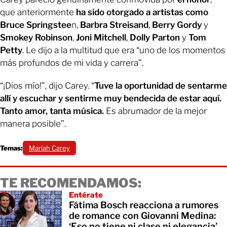
que anteriormente
ha sido otorgado a artistas como
Bruce Springstee
n,
Barbra Streisand
,
Berry Gordy
y
Smokey Robinson
,
Joni Mitchell
,
Dolly Parton
y
Tom
Petty
. Le dijo a la multitud que era “uno de los momentos
más profundos de mi vida y carrera”.
“¡Dios mío!”, dijo Carey. “
Tuve la oportunidad de sentarme
allí y escuchar y sentirme muy bendecida de estar aquí.
Tanto amor, tanta música.
Es abrumador de la mejor
manera posible”.
Temas:
Mariah Carey
TE RECOMENDAMOS:
Entérate
Fátima Bosch reacciona a rumores
de romance con Giovanni Medina:
‘Eso no tiene ni clase ni elegancia’