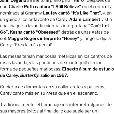
John Legend
se sentó al piano para
“Hero”
después de
que
Charlie Puth cantara “I Still Believe”
en el centro. La
nominada al Grammy
Laufey cantó “It’s Like That”
, y, en
un guiño al color favorito de Carey,
Adam Lambert
vistió
una chaqueta lavanda mientras interpretaba
“Can’t Let
Go”.
Kesha cantó “Obsessed”
detrás de unas gafas de
sol.
Maggie Rogers interpretó “Honey”
y luego le dijo a
Carey: “Eres la más genial”.
Las mesas tenían mariposas metálicas en los centros de
rosas lavanda, y las porciones de mantequilla tenían
forma de pequeñas mariposas.
El sexto álbum de estudio
de Carey,
Butterfly
, salió en 1997.
Cubierta de diamantes en su collar, aretes y pulseras,
Carey cantó más en su mesa que en el escenario.
Tradicionalmente, el homenajeado interpreta algunos de
sus mayores éxitos al final de lo que suele ser un