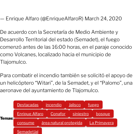
— Enrique Alfaro (@EnriqueAlfaroR) March 24, 2020
De acuerdo con la Secretaría de Medio Ambiente y
Desarrollo Territorial del estado (Semadet), el fuego
comenzó antes de las 16:00 horas, en el paraje conocido
como Volcanes, localizado hacia el municipio de
Tlajomulco.
Para combatir el incendio también se solicitó el apoyo de
un helicóptero “Witari”, de la Semadet, y el “Palomo”, una
aeronave del ayuntamiento de Tlajomulco.
Destacadas
incendio
Jalisco
fuego
Enrique Alfaro
Conafor
siniestro
bosque
Temas:
consume
área natural protegida
La Primavera
SemadetJal