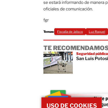
se estará informando de manera pu
oficiales de comunicación.
fgr
Temas:
Fiscalía de Jalisco
Luz Raquel
TE RECOMENDAMOS
Seguridad pública
San Luis Potosí
USO DE COOKIES