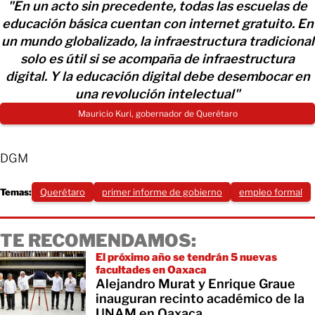
"En un acto sin precedente, todas las escuelas de
educación básica cuentan con internet gratuito. En
un mundo globalizado, la infraestructura tradicional
solo es útil si se acompaña de infraestructura
digital. Y la educación digital debe desembocar en
una revolución intelectual"
Mauricio Kuri, gobernador de Querétaro
DGM
Temas:
Querétaro
primer informe de gobierno
empleo formal
TE RECOMENDAMOS:
El próximo año se tendrán 5 nuevas
facultades en Oaxaca
Alejandro Murat y Enrique Graue
inauguran recinto académico de la
UNAM en Oaxaca