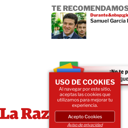
TE RECOMENDAMOS
Durante&nbsp;gira
Samuel García 
USO DE COOKIES
Al navegar por este sitio,
aceptas las cookies que
utilizamos para mejorar tu
experiencia.
Acepto Cookies
Aviso de privacidad