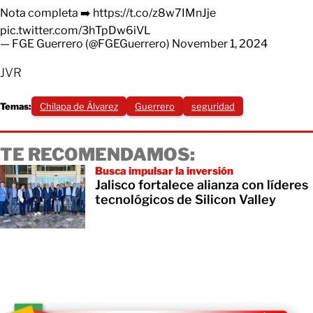
Nota completa ➡️
https://t.co/z8w7IMnJje
pic.twitter.com/3hTpDw6iVL
— FGE Guerrero (@FGEGuerrero)
November 1, 2024
JVR
Temas:
Chilapa de Álvarez
Guerrero
seguridad
TE RECOMENDAMOS:
Busca impulsar la inversión
Jalisco fortalece alianza con líderes
tecnológicos de Silicon Valley