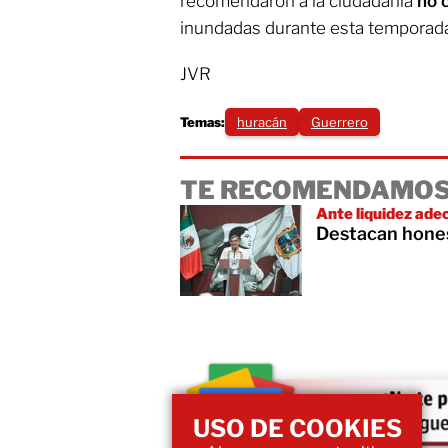
recomendaron a la ciudadanía
no 
inundadas durante esta temporada 
JVR
Temas:
huracán
Guerrero
TE RECOMENDAMOS
Ante liquidez ade
Destacan hones
USO DE COOKIES