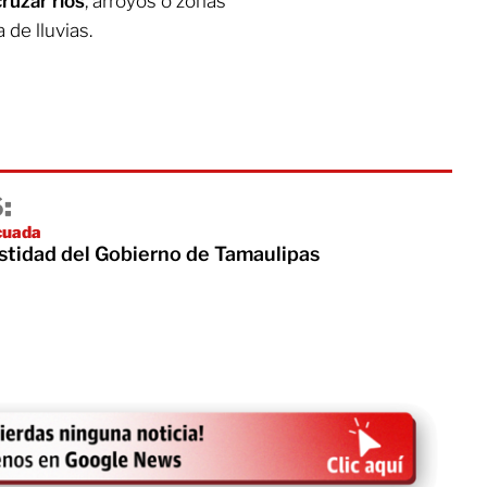
cruzar ríos
, arroyos o zonas
de lluvias.
:
cuada
tidad del Gobierno de Tamaulipas