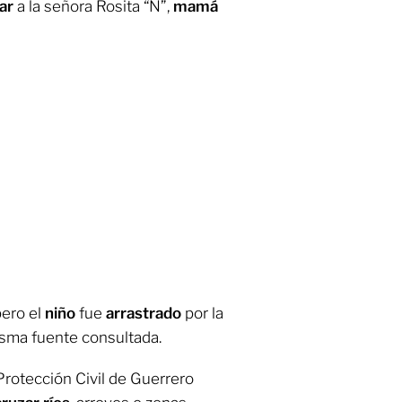
ar
a la señora Rosita “N”,
mamá
pero el
niño
fue
arrastrado
por la
misma fuente consultada.
Protección Civil de Guerrero