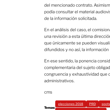
del mencionado contrato. Asimismo 
podía consultar el material audiovi
de la información solicitada.
En el análisis del caso, el comis
una revisión a esta última direcci
que únicamente se pueden visualiz
difundidos y no así, la información 
En ese sentido, la ponencia conside
complementaria del sujeto obligad
congruencia y exhaustividad que d
administrativos.
cms
elecciones 2018
PRD
spot
Temas: