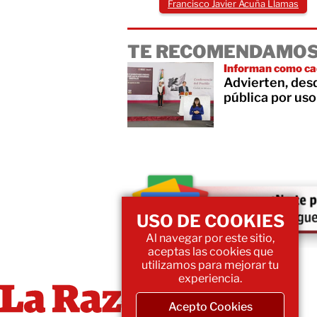
Francisco Javier Acuña Llamas
TE RECOMENDAMOS
Informan como cad
Advierten, des
pública por uso
USO DE COOKIES
Al navegar por este sitio,
aceptas las cookies que
utilizamos para mejorar tu
experiencia.
Acepto Cookies