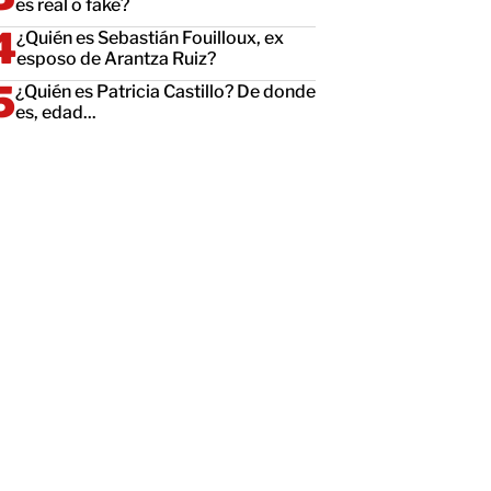
es real o fake?
¿Quién es Sebastián Fouilloux, ex
esposo de Arantza Ruiz?
¿Quién es Patricia Castillo? De donde
es, edad...