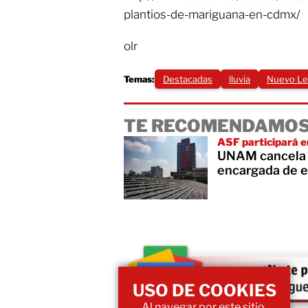
plantios-de-mariguana-en-cdmx/
olr
Temas:
Destacadas
lluvia
Nuevo L
TE RECOMENDAMOS
ASF participará en
UNAM cancela c
encargada de e
USO DE COOKIES
Al navegar por este sitio,