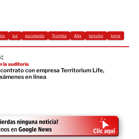
eón
luz
escobedo
Tromba
Alta
tensión
torre
:
 la auditoría
ontrato con empresa Territorium Life,
xámenes en línea