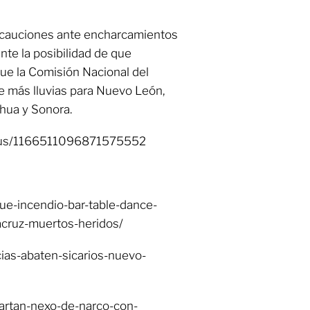
cauciones ante encharcamientos
ante la posibilidad de que
 que la Comisión Nacional del
e más lluvias para Nuevo León,
ahua y Sonora.
tatus/1166511096871575552
ue-incendio-bar-table-dance-
acruz-muertos-heridos/
ias-abaten-sicarios-nuevo-
artan-nexo-de-narco-con-