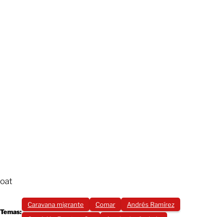
oat
Caravana migrante
Comar
Andrés Ramírez
Temas: