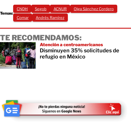
CNDH
Segob
ACNUR
Olga Sánchez Cordero
Temas:
Comar
Andrés Ramírez
TE RECOMENDAMOS:
Atención a centroamericanos
Disminuyen 35% solicitudes de
refugio en México