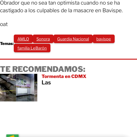
Obrador que no sea tan optimista cuando no se ha
castigado a los culpables de la masacre en Bavispe.
oat
AMLO
Sonora
Guardia Nacional
bavispe
Temas:
familia LeBarón
TE RECOMENDAMOS:
Tormenta en CDMX
Las