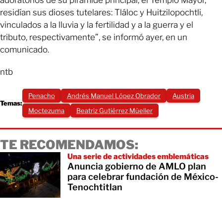
adoratorios de su pirámide principal, el Templo Mayor,
residían sus dioses tutelares: Tláloc y Huitzilopochtli,
vinculados a la lluvia y la fertilidad y a la guerra y el
tributo, respectivamente”, se informó ayer, en un
comunicado.
ntb
Penacho
Andrés Manuel López Obrador
Austria
Temas:
Moctezuma
Beatriz Gutiérrez Müeller
TE RECOMENDAMOS:
Una serie de actividades emblemáticas
Anuncia gobierno de AMLO plan
para celebrar fundación de México-
Tenochtitlan