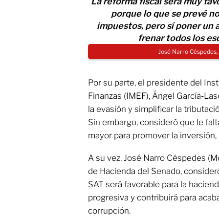
La reforma fiscal será muy favo
porque lo que se prevé no
impuestos, pero sí poner un al
frenar todos los e
José Narro Céspedes
Por su parte, el presidente del In
Finanzas (IMEF), Ángel García-Lasc
la evasión y simplificar la tributac
Sin embargo, consideró que le falt
mayor para promover la inversión, 
A su vez, José Narro Céspedes (Mo
de Hacienda del Senado, consideró
SAT será favorable para la hacien
progresiva y contribuirá para acabar
corrupción.