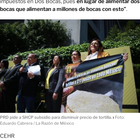
impuestos en Dos Bocas, pues
en lugar de alimentar dos
bocas que alimentan a millones de bocas con esto”
.
PRD pide a SHCP subsidio para disminuir precio de tortilla.
ı
Foto:
Eduardo Cabrera / La Razón de México
CEHR