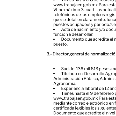
www.trabajaen.gob.mx Para esta 
Vítae máximo 3 cuartillas actual
telefónicos de los empleos regist
que se detallen claramente, func
puestos ocupado/s y periodo/s en
Acta de nacimiento y/o docu
función a desarrollar.
Documento que acredite el ni
puesto.
3.- Director general de normalizaci
Sueldo: 136 mil 813 pesos me
Titulado en: Desarrollo Agrop
Administración Pública, Adminis
Agronomía.
Experiencia laboral de 12 añ
Tienes hasta el 9 de febrero 
www.trabajaen.gob.mx Para esta 
mediante correo electrónico en 
certificada legibles los siguien
Documento que acredite el nivel 