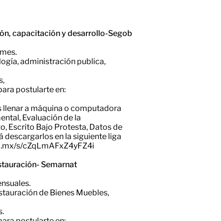
ión, capacitación y desarrollo-Segob
 mes.
ología, administración publica,
s,
para postularte en:
ás llenar a máquina o computadora
ntal, Evaluación de la
o, Escrito Bajo Protesta, Datos de
descargarlos en la siguiente liga
gob.mx/s/cZqLmAFxZ4yFZ4i
stauración- Semarnat
nsuales.
Restauración de Bienes Muebles,
s.
para postularte en: