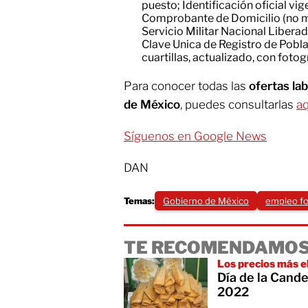
puesto; Identificación oficial vi
Comprobante de Domicilio (no ma
Servicio Militar Nacional Liberad
Clave Unica de Registro de Pobl
cuartillas, actualizado, con fotog
Para conocer todas las
ofertas la
de México
, puedes consultarlas
aq
Síguenos en Google News
DAN
Temas:
Gobierno de México
empleo f
TE RECOMENDAMOS
Los precios más e
Día de la Cande
2022