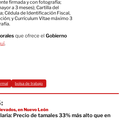
gente firmada y con fotografía;
yor a 3 meses); Cartilla del
a; Cédula de Identificación Fiscal,
ación; y Currículum Vítae máximo 3
rafía.
borales
que ofrece el
Gobierno
uí
.
ormal
bolsa de trabajo
:
levados, en Nuevo León
laria: Precio de tamales 33% más alto que en