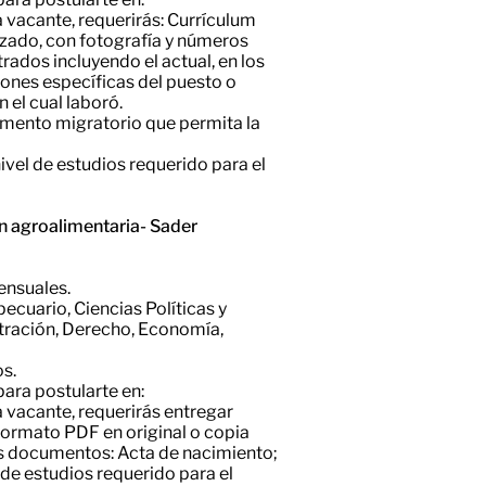
vacante, requerirás: Currículum
izado, con fotografía y números
rados incluyendo el actual, en los
iones específicas del puesto o
 el cual laboró.
mento migratorio que permita la
vel de estudios requerido para el
ón agroalimentaria- Sader
nsuales.​
ecuario, Ciencias Políticas y
tración, Derecho, Economía,
os.
para postularte en:
vacante, requerirás entregar
formato PDF en original o copia
tes documentos: Acta de nacimiento;
de estudios requerido para el