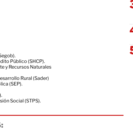
Segob).
dito Público (SHCP).
te y Recursos Naturales
esarrollo Rural (Sader)
ica (SEP).
.
sión Social (STPS).
: