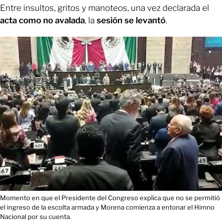
Entre insultos, gritos y manoteos, una vez declarada el
acta como no avalada
, la
sesión se levantó
.
Momento en que el Presidente del Congreso explica que no se permitió
el ingreso de la escolta armada y Morena comienza a entonar el Himno
Nacional por su cuenta.