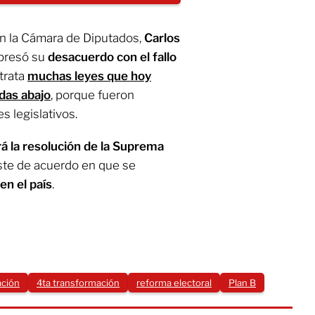
en la Cámara de Diputados,
Carlos
xpresó su
desacuerdo con el fallo
trata
muchas leyes que hoy
das abajo
, porque fueron
 legislativos.
á la resolución de la Suprema
este de acuerdo en que se
en el país
.
ación
4ta transformación
reforma electoral
Plan B