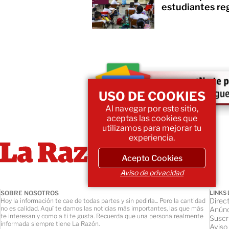
estudiantes re
USO DE COOKIES
Al navegar por este sitio,
aceptas las cookies que
utilizamos para mejorar tu
experiencia.
Acepto Cookies
Aviso de privacidad
SOBRE NOSOTROS
LINKS 
Direct
Hoy la información te cae de todas partes y sin pedirla... Pero la cantidad
no es calidad. Aquí te damos las noticias más importantes, las que más
Anúnc
te interesan y como a ti te gusta. Recuerda que una persona realmente
Suscr
informada siempre tiene La Razón.
Aviso