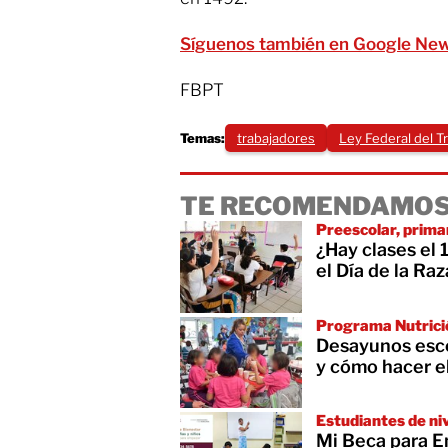
Síguenos también en Google Ne
FBPT
Temas:
trabajadores
Ley Federal del T
TE RECOMENDAMOS
Preescolar, prima
¿Hay clases el 
el Día de la Raz
Programa Nutrici
Desayunos esco
y cómo hacer e
Estudiantes de niv
Mi Beca para E