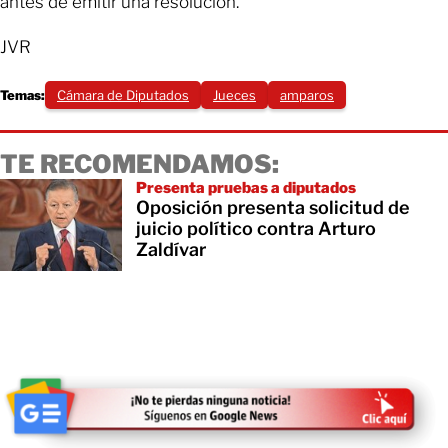
antes de emitir una resolución.
JVR
Temas:
Cámara de Diputados
Jueces
amparos
TE RECOMENDAMOS:
Presenta pruebas a diputados
Oposición presenta solicitud de
juicio político contra Arturo
Zaldívar