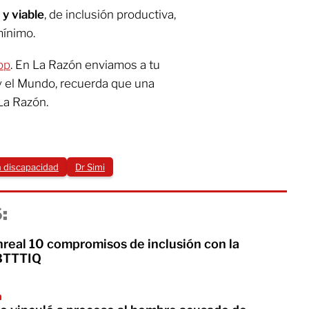
 y viable
, de inclusión productiva,
mínimo.
pp
. En La Razón enviamos a tu
y el Mundo, recuerda que una
La Razón.
 discapacidad
Dr Simi
:
real 10 compromisos de inclusión con la
BTTTIQ
a