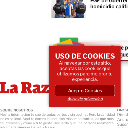
FGE de Guerrer
homicidio cali
USO DE COOKIES
Al navegar por este sitio,
aceptas las cookies que
utilizamos para mejorar tu
experiencia.
Acepto Cookies
Aviso de privacidad
SOBRE NOSOTROS
LINKS 
Direct
Hoy la información te cae de todas partes y sin pedirla... Pero la cantidad
no es calidad. Aquí te damos las noticias más importantes, las que más
Anúnc
te interesan y como a ti te gusta. Recuerda que una persona realmente
Suscr
informada siempre tiene La Razón.