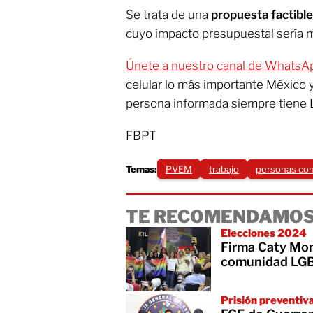
Se trata de una
propuesta factible
cuyo impacto presupuestal sería 
Únete a nuestro canal de WhatsA
celular lo más importante México 
persona informada siempre tiene 
FBPT
Temas:
PVEM
trabajo
personas con
TE RECOMENDAMOS
Elecciones 2024
Firma Caty Mon
comunidad LG
Prisión preventiv