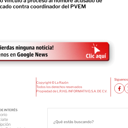
o vinculó a proceso al hombre acusado de
ficado contra coordinador del PVEM
Siguenos
Copyright © La Razón
Todos los derechos reservados
Propiedad de L.R.H.G. INFORMATIVO, S.A. DE C.V.
DE INTERÉS
orio
iate
ipción