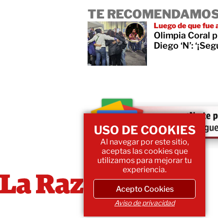
TE RECOMENDAMOS
Luego de que fue 
Olimpia Coral p
Diego ‘N’: ‘¡Seg
USO DE COOKIES
Al navegar por este sitio,
aceptas las cookies que
utilizamos para mejorar tu
experiencia.
Acepto Cookies
Aviso de privacidad