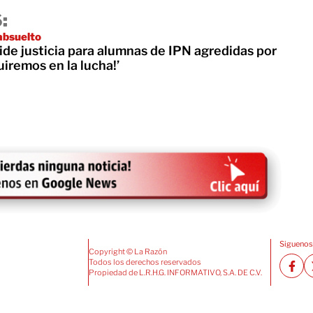
:
absuelto
ide justicia para alumnas de IPN agredidas por
uiremos en la lucha!’
Siguenos
Copyright © La Razón
Todos los derechos reservados
Propiedad de L.R.H.G. INFORMATIVO, S.A. DE C.V.