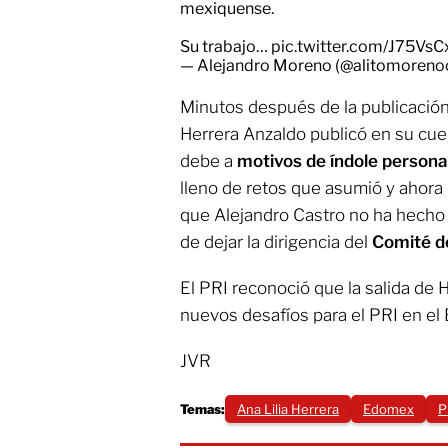
mexiquense.
Su trabajo…
pic.twitter.com/J75Vs
— Alejandro Moreno (@alitomoreno
Minutos después de la publicació
Herrera Anzaldo publicó en su cue
debe a
motivos de índole persona
lleno de retos que asumió y ahora 
que Alejandro Castro no ha hecho
de dejar la dirigencia del
Comité d
El PRI reconoció que la salida de H
nuevos desafíos para el PRI en el
JVR
Temas:
Ana Lilia Herrera
Edomex
P