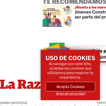
TE RECOMENDAMOS
¡Atento a los nuev
Jóvenes Constr
ser parte del 
USO DE COOKIES
Al navegar por este sitio,
aceptas las cookies que
utilizamos para mejorar tu
experiencia.
Acepto Cookies
Aviso de privacidad
SOBRE NOSOTROS
LINKS 