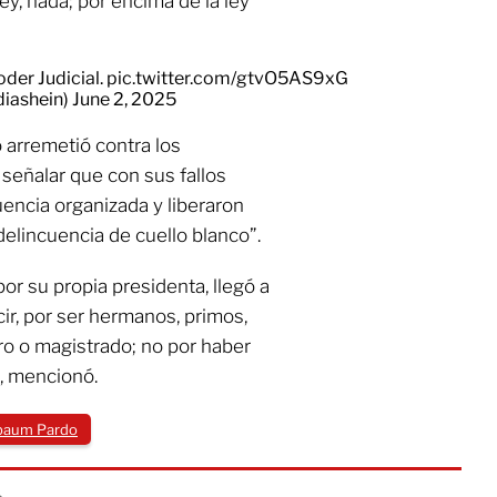
ley, nada; por encima de la ley
oder Judicial.
pic.twitter.com/gtvO5AS9xG
diashein)
June 2, 2025
 arremetió contra los
 señalar que con sus fallos
encia organizada y liberaron
delincuencia de cuello blanco”.
por su propia presidenta, llegó a
ir, por ser hermanos, primos,
ro o magistrado; no por haber
”, mencionó.
nbaum Pardo