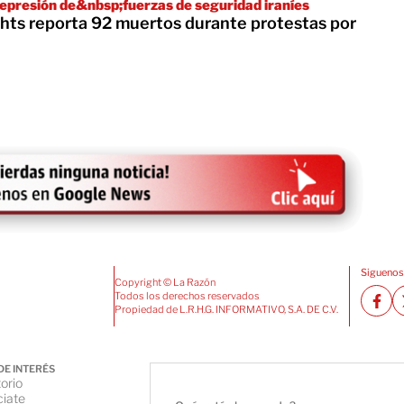
 represión de&nbsp;fuerzas de seguridad iraníes
hts reporta 92 muertos durante protestas por
Siguenos
Copyright © La Razón
Todos los derechos reservados
Propiedad de L.R.H.G. INFORMATIVO, S.A. DE C.V.
DE INTERÉS
orio
iate