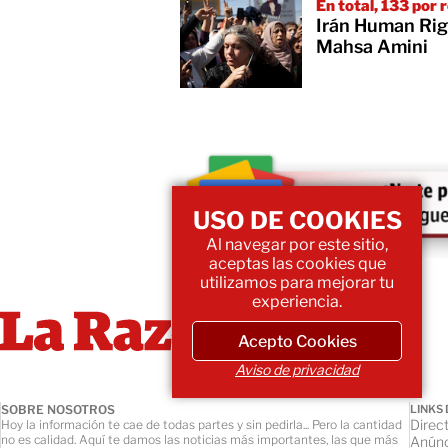
En total, 133 por
Irán Human Rig
Mahsa Amini
USO DE COOKIES
Al navegar por este sitio,
aceptas las cookies que
utilizamos para mejorar tu
experiencia.
Acepto Cookies
Aviso de privacidad
SOBRE NOSOTROS
LINKS 
Direct
Hoy la información te cae de todas partes y sin pedirla... Pero la cantidad
no es calidad. Aquí te damos las noticias más importantes, las que más
Anúnc