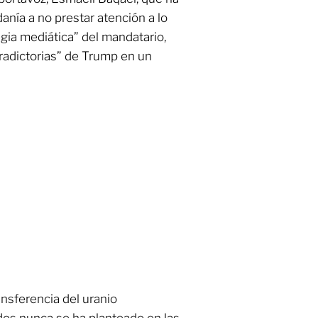
anía a no prestar atención a lo
ia mediática” del mandatario,
radictorias” de Trump en un
nsferencia del uranio
dos nunca se ha planteado en las