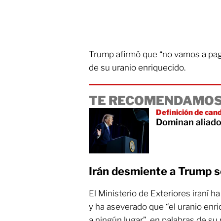
Trump afirmó que “no vamos a paga
de su uranio enriquecido.
TE RECOMENDAMOS
Definición de can
Dominan aliado
Irán desmiente a Trump s
El Ministerio de Exteriores iraní 
y ha aseverado que “el uranio enri
a ningún lugar”, en palabras de su