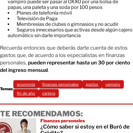
vampiro puede ser pasar al OXXO por una bolsa de
papas, una paleta y una soda por 100 pesos
​Planes de telefonía móvil
​Televisión de Paga
​Membresías de clubes o gimnasios y no acudir
​Seguros innecesarios que activas desde algún cajero
automático sin darle importancia
Recuerda entonces que deberás darte cuenta de estos
gastos que, de acuerdo a los especialistas en finanzas
personales,
pueden representar hasta un 30 por ciento
del ingreso mensual
.
economía
finanzas personales
gastos
vampiro
Temas:
fin de año
cartera
TE RECOMENDAMOS:
Finanzas personales
¿Cómo saber si estoy en el Buró de
Crédito?