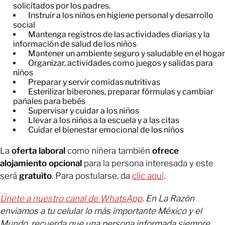
solicitados por los padres.
Instruir a los niños en higiene personal y desarrollo
social
Mantenga registros de las actividades diarias y la
información de salud de los niños
Mantener un ambiente seguro y saludable en el hogar
Organizar, actividades como juegos y salidas para
niños
Preparar y servir comidas nutritivas
Esterilizar biberones, preparar fórmulas y cambiar
pañales para bebés
Supervisar y cuidar a los niños
Llevar a los niños a la escuela y a las citas
Cuidar el bienestar emocional de los niños
La
oferta laboral
como niñera también
ofrece
alojamiento opcional
para la persona interesada y este
será
gratuito
. Para postularse, da
clic aquí
.
Únete a nuestro canal de WhatsApp
. En La Razón
enviamos a tu celular lo más importante México y el
Mundo, recuerda que una persona informada siempre