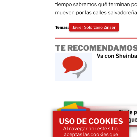
tiempo sabremos qué terminan por
mueven por las calles salvadoreña
Temas:
Javier Solórzano Zinser
TE RECOMENDAMOS
Va con Sheinba
USO DE COOKIES
Al navegar por este sitio,
aceptas las cookies que