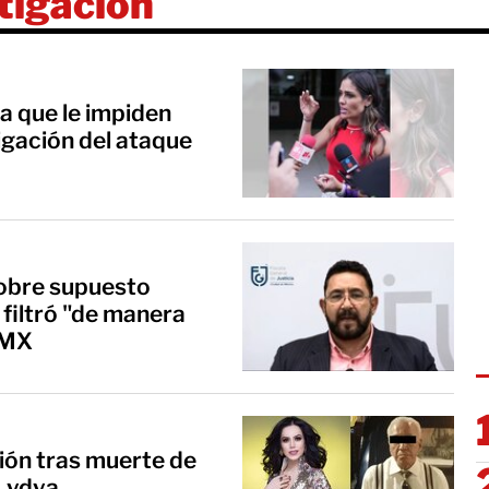
tigación
a que le impiden
igación del ataque
sobre supuesto
 filtró "de manera
DMX
ón tras muerte de
 Lydya