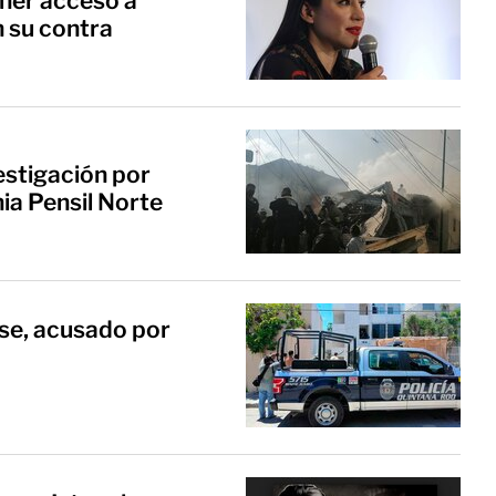
ner acceso a
n su contra
estigación por
nia Pensil Norte
se, acusado por