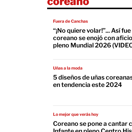
coreano
Fuera de Canchas
“¡No quiere volar!”... Así f
coreano se enojó con afic
pleno Mundial 2026 (VIDE
Uñas a la moda
5 diseños de uñas coreanas
en tendencia este 2024
Lo mejor que verás hoy
Coreano se pone a cantar 
Infante en pleno Centro Hi