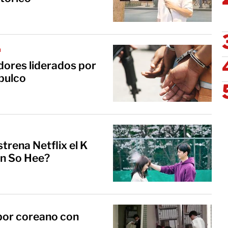
a
dores liderados por
pulco
trena Netflix el K
n So Hee?
por coreano con