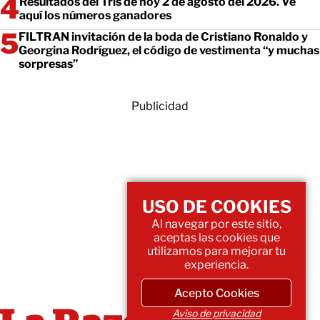
Resultados del Tris de hoy 2 de agosto del 2026. Ve
aquí los números ganadores
FILTRAN invitación de la boda de Cristiano Ronaldo y
Georgina Rodríguez, el código de vestimenta “y muchas
sorpresas”
Publicidad
USO DE COOKIES
Al navegar por este sitio,
aceptas las cookies que
utilizamos para mejorar tu
experiencia.
Acepto Cookies
Aviso de privacidad