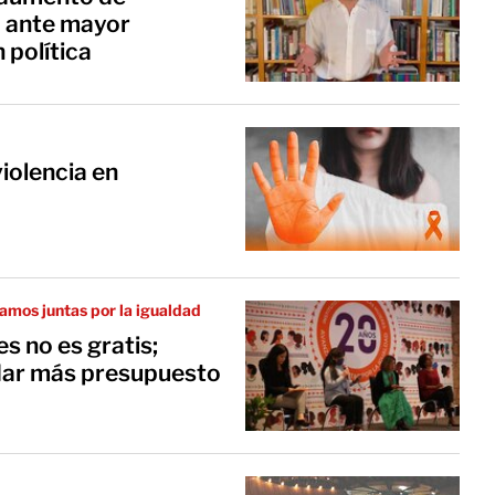
o ante mayor
 política
iolencia en
amos juntas por la igualdad
s no es gratis;
dar más presupuesto