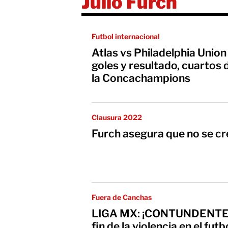
Julio Furch
Futbol internacional
Atlas vs Philadelphia Unio
goles y resultado, cuartos d
la Concachampions
Clausura 2022
Furch asegura que no se cr
Fuera de Canchas
LIGA MX: ¡CONTUNDENTE! J
fin de la violencia en el fu