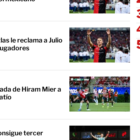
as le reclama a Julio
 jugadores
tada de Hiram Mier a
patío
onsigue tercer