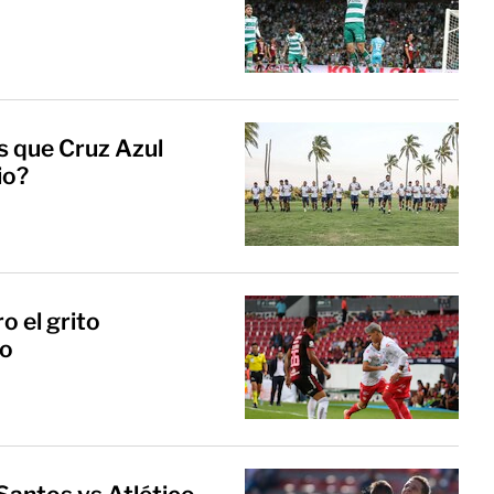
s que Cruz Azul
io?
o el grito
lo