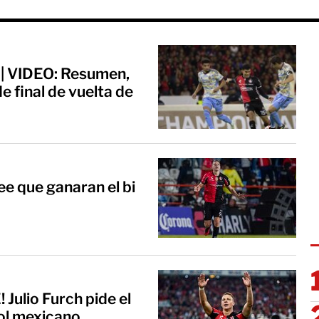
n | VIDEO: Resumen,
e final de vuelta de
ee que ganaran el bi
ulio Furch pide el
tbol mexicano